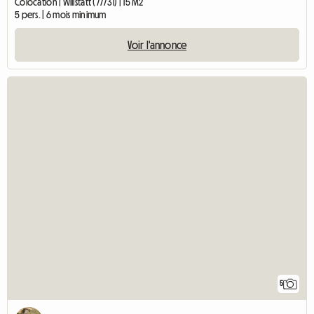
Colocation | Willstätt (77731) | 15 M2
5 pers. | 6 mois minimum
Voir l'annonce
5