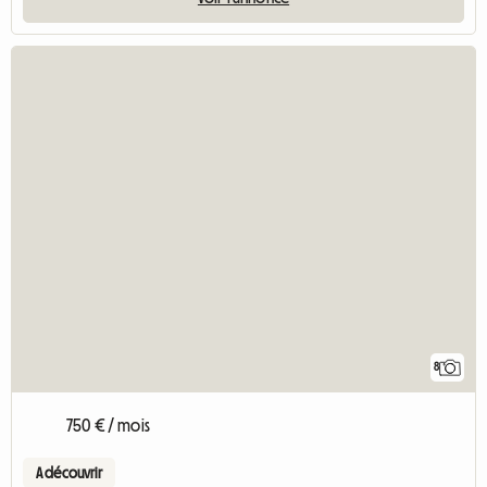
8
750 € / mois
A découvrir