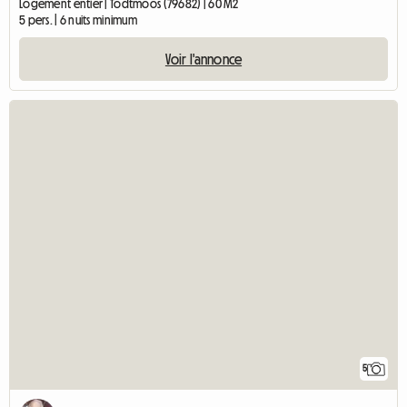
Logement entier | Todtmoos (79682) | 60 M2
5 pers. | 6 nuits minimum
Voir l'annonce
5