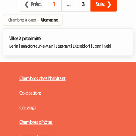
❮ Préc.
1
…
3
Suiv. ❯
Chambres à louer
›
Allemagne
Villes à proximité
Berlin |
Francfort-sur-le-Main |
Stuttgart |
Düsseldorf |
Bonn |
Kehl
Chambres chez l'habitant
Colocations
Colivings
Chambres d'hôtes