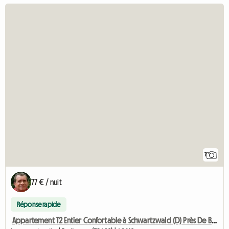
7
77 € / nuit
Réponse rapide
Appartement T2 Entier Confortable à Schwartzwald (D) Près De Bâle