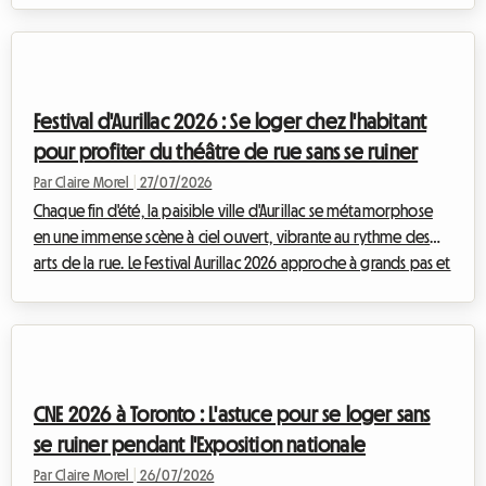
automobile. Attention cependant à un changement de taille
cette année : historiquement programmée à la fin du mois
d'août, la course a été avancée et se tiendra officiellement du
17 au 19 juillet 2026. Cette modification du calendrier nécessite
Festival d'Aurillac 2026 : Se loger chez l'habitant
une anticipation encore pl...
pour profiter du théâtre de rue sans se ruiner
Par Claire Morel
|
27/07/2026
Chaque fin d'été, la paisible ville d'Aurillac se métamorphose
en une immense scène à ciel ouvert, vibrante au rythme des
arts de la rue. Le Festival Aurillac 2026 approche à grands pas et
promet, une fois de plus, d'attirer des foules immenses venues
du monde entier. Si l'effervescence artistique est au rendez-
vous, la question de l'hébergement devient rapidement un
véritable casse-tête pour les milliers de visiteurs. Chez
Roomlala, nous savons à quel point il peut être stressant de
CNE 2026 à Toronto : L'astuce pour se loger sans
chercher un...
se ruiner pendant l'Exposition nationale
Par Claire Morel
|
26/07/2026