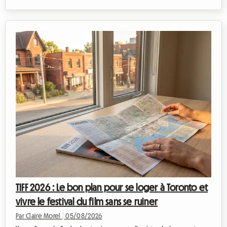
particulièrement dans le sud du pays, le marché immobilier
s'adapte à ces nouveaux modes de vie. Le bail colocation
Wallonie 2026 est au cœur de toutes les discussions, tant il
redéfinit les relations entre les propriétaires et les locataires.
Chez Roomlala, nous savons que s'installer à plusieurs peut
parfois susciter...
TIFF 2026 : Le bon plan pour se loger à Toronto et
vivre le festival du film sans se ruiner
Par Claire Morel
|
05/08/2026