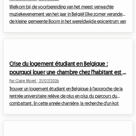
Welkom bij de voorbereiding van het meest verwachte
muziekevenement van het jaar in België! Elke zomer verandert
de kleine gemeente Boom in het wereldwijde epicentrum van
elektronische muziek, dat liefhebbers van over de hele wereld
aantrekt. Voor de komende editie is het vinden van een logies
voor Tomorrowland 2026 nu al een uitdaging voor veel
festivalgangers. Bij Roomlala weten we hoe de zoektocht naar
een betaalbare, veilige en comfortabele accommodatie snel
Crise du logement étudiant en Belgique :
een bron van intense stress kan w...
pourquoi louer une chambre chez l'habitant est la
solution pour la rentrée 2026
Par Claire Morel
|
21/07/2026
Trouver un logement étudiant en Belgique à l'approche de la
rentrée universitaire relève de plus en plus du parcours du
combattant. En cette année charnière, la recherche d'un kot
étudiant Belgique 2026 est source d'angoisse pour des milliers
de jeunes et leurs parents. Entre une offre qui stagne, des
résidences privées hors de prix et une demande qui explose,
le marché immobilier étudiant est sous haute tension. Face à ce