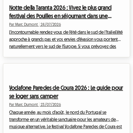
C'est pourquoi nous avons décrypté pour vous l'ensemble des
Notte della Taranta 2026 : Vivez le plus grand
règles e...
festival des Pouilles en séjournant dans une
chambre chez l'habitant
Par Marc Dumont
|
24/07/2026
L'incontournable rendez-vous de l'été dans le sud de l'ItalieL'été
approche à grands pas et vos envies d'évasion vous portent
naturellement vers le sud de l'Europe. Si vous prévoyez des
vacances août Italie, il y a un événement culturel et musical que
vous ne devez absolument pas manquer : la Notte della
Taranta 2026. Chaque année, ce festival transforme le talon de
la botte italienne en une immense piste de danse à ciel ouvert,
célébrant les traditions ancestrales du Salento avec une énergie
Vodafone Paredes de Coura 2026 : Le guide pour
co...
se loger sans camper
Par Marc Dumont
|
23/07/2026
Chaque année, au mois d'août, le nord du Portugal se
transforme en un véritable sanctuaire pour les amateurs de
musique alternative. Le festival Vodafone Paredes de Coura est