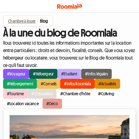
Chambre à louer
›
Blog
À la une du blog de Roomlala
Vous trouverez ici toutes les informations importantes sur la location
entre particuliers : droits et devoirs, fiscalité, conseils. Que vous soyez
hébergeur ou locataire, vous trouverez sur le Blog de Roomlala tout
ce qu'il faut savoir.
#Voyageur
#Hébergeur
#Etudiant
#Infos légales
#Hébergement
#Conseils
#Infos Roomlala
#Actualités
#Tourisme
#Colocation
#Chambre d'hôte
#Coliving
#Location vacance
#Déco