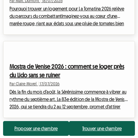
Par Marc Dumont
|
18/07/2026
Pourquoi trouver un logement pour La Tomatina 2026 relève
du parcours du combattantImaginez-vous au cœur d'une
marée rouge, riant aux éclats sous une pluie de tomates bien
mûres, entouré de milliers de personnes venues du monde
entier pour partager ce moment d'euphorie collective. La
Tomatina, cette fête emblématique qui se déroule chaque
année à la fin du mois d'août, est une expérience à vivre au
moins une fois dans sa vie. Pour la prochaine édition, qui se
Mostra de Venise 2026 : comment se loger près
tiendra le mercredi 26 août 2026, l'...
du Lido sans se ruiner
Par Claire Morel
|
17/07/2026
Dès la fin du mois d'août, la Sérénissime commence à vibrer au
rythme du septième art. La 83e édition de la Mostra de Venise
2026, qui se tiendra du 2 au 12 septembre, promet d'attirer
des milliers de cinéphiles, de journalistes et de professionnels
de l'industrie du monde entier. Si l'effervescence autour du
Proposer une chambre
Trouver une chambre
Palazzo del Cinema sur le Lido est magique, la recherche d'un
hébergement peut rapidement se transformer en cauchemar