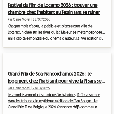
des tarifs qui s'envolent, nous vous proposons chez Roomlala
Festival du film de Locarno 2026 : trouver une
une alt...
chambre chez l'habitant au Tessin sans se ruiner
Par Claire Morel
|
28/07/2026
Chaque mois d'août, la paisible et pittoresque ville de
Locarno, nichée sur les rives du lac Majeur, se métamorphose
en la capitale mondiale du cinéma d'auteur. La 79e édition du
Locarno Film Festival 2026, qui se déroulera du 5 au 15 août,
s'annonce d'ores et déjà comme un événement
incontournable pour les cinéphiles du monde entier. Si la
magie opère indéniablement devant le grand écran, la
préparation de ce voyage peut rapidement virer au casse-
Grand Prix de Spa-Francorchamps 2026 : Le
tête, particulièrement lorsqu'il s'agit de trouv...
logement chez l'habitant pour vivre la F1 sans se
ruiner
Par Claire Morel
|
27/07/2026
Le vrombissement des moteurs V6 hybrides, l'effervescence
dans les tribunes, le mythique raidillon de l'Eau Rouge... Le
Grand Prix F1 de Belgique 2026 s'annonce déjà comme un
événement incontournable pour les passionnés de sport