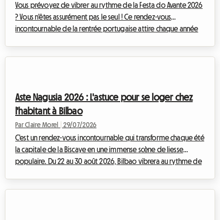
Vous prévoyez de vibrer au rythme de la Festa do Avante 2026
? Vous n'êtes assurément pas le seul ! Ce rendez-vous
incontournable de la rentrée portugaise attire chaque année
des dizaines de milliers de passionnés de musique, de culture
et de débats passionnés. Mais cette année, l'événement prend
une dimension tout à fait exceptionnelle. Cependant, qui dit
événement majeur dit souvent casse-tête logistique,
notamment lorsqu'il s'agit de trouver un endroit où dormir
Aste Nagusia 2026 : L'astuce pour se loger chez
sans exploser son budget. Face...
l'habitant à Bilbao
Par Claire Morel
|
29/07/2026
C'est un rendez-vous incontournable qui transforme chaque été
la capitale de la Biscaye en une immense scène de liesse
populaire. Du 22 au 30 août 2026, Bilbao vibrera au rythme de
l'Aste Nagusia, sa célèbre Grande Semaine. Si l'événement attire
des centaines de milliers de visiteurs prêts à célébrer la culture
basque, il pose un défi majeur : trouver un hébergement
abordable. Face à des hôtels complets des mois à l'avance et à