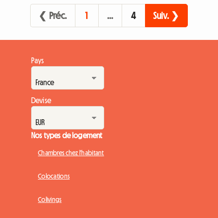
financier. Les prix des hôtels explosent, atteignant des
❮ Préc.
1
…
4
Suiv. ❯
sommets vertig...
Pays
Devise
Nos types de logement
Chambres chez l'habitant
Colocations
Colivings