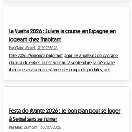
année, ce sont des dizaines de milliers de Tifosi et de
passionnés venus du monde entier qui convergent vers la
Lombardie pour vibrer au rythme des moteurs. Mais si le
spectacle sur la piste promet d'être grandiose, la préparation
La Vuelta 2026 : Suivre la course en Espagne en
du voyage peut vite se transformer en ...
logeant chez l'habitant
Par Claire Morel
|
31/07/2026
L'été 2026 s'annonce palpitant pour les amateurs de cyclisme
du monde entier. Du 22 août au 13 septembre, la péninsule
ibérique va vibrer au rythme des coups de pédales, des
échappées héroïques et des foules en liesse. La Vuelta 2026,
81e édition de ce Grand Tour mythique, promet un spectacle
sportif d'une intensité rare. Pour les passionnés qui souhaitent
vivre l'événement au plus près des coureurs, suivre les étapes
au jour le jour est le rêve d'une vie. Cependant, l'organisation
Festa do Avante 2026 : Le bon plan pour se loger
d'un tel péri...
à Seixal sans se ruiner
Par Marc Dumont
|
30/07/2026