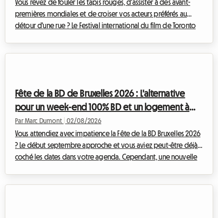
Vous rêvez de fouler les tapis rouges, d'assister à des avant-
premières mondiales et de croiser vos acteurs préférés au
détour d'une rue ? Le Festival international du film de Toronto
est l'événement incontournable de l'année pour tout cinéphile
qui se respecte. Toutefois, organiser son voyage pour cet
événement mondial peut rapidement devenir un casse-tête
financier, notamment en ce qui concerne l'hébergement. Chez
Roomlala, nous savons à quel point il est crucial de trouver un
Fête de la BD de Bruxelles 2026 : L'alternative
pied-à-terre con...
pour un week-end 100% BD et un logement à
petit prix
Par Marc Dumont
|
02/08/2026
Vous attendiez avec impatience la Fête de la BD Bruxelles 2026
? Le début septembre approche et vous aviez peut-être déjà
coché les dates dans votre agenda. Cependant, une nouvelle
inattendue a bouleversé le calendrier culturel belge. Face à
cette situation, chez Roomlala, nous avons décidé de
réinventer votre séjour. Si l'événement officiel n'aura pas lieu, la
capitale belge regorge de trésors permanents pour les
passionnés du neuvième art. Cet article vous explique