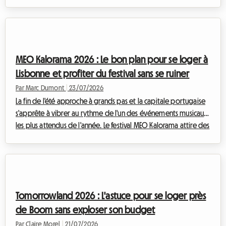
devenu, au fil des décennies, une institution européenne
incontournable. Mais si l'expérience musicale est toujours
mémorable, la question de l'hébergement reste un casse-tête
pour beaucoup. Chez Roomlala, nous savons à quel point le
confort est essentiel pour profiter pleinement d'un tel
MEO Kalorama 2026 : Le bon plan pour se loger à
événement. C'est pourquoi nous vous...
Lisbonne et profiter du festival sans se ruiner
Par Marc Dumont
|
23/07/2026
La fin de l'été approche à grands pas et la capitale portugaise
s'apprête à vibrer au rythme de l'un des événements musicaux
les plus attendus de l'année. Le festival MEO Kalorama attire des
milliers de fans de musique venus des quatre coins de l'Europe
pour célébrer la fin de la saison estivale dans une ambiance
électrique. Cependant, si l'excitation est à son comble, une
question cruciale se pose pour de nombreux voyageurs :
comment trouver un logement MEO Kalorama 2026
Tomorrowland 2026 : L'astuce pour se loger près
abordable alors que la ...
de Boom sans exploser son budget
Par Claire Morel
|
21/07/2026