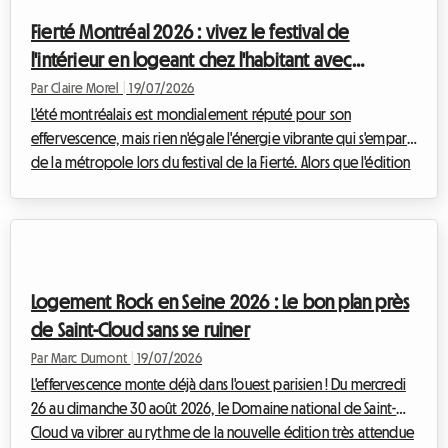
constat alarmant, de nouvelles alternatives émergent pour
Fierté Montréal 2026 : vivez le festival de
garantir le dro...
l'intérieur en logeant chez l'habitant avec
Roomlala
Par Claire Morel
|
19/07/2026
L'été montréalais est mondialement réputé pour son
effervescence, mais rien n'égale l'énergie vibrante qui s'empare
de la métropole lors du festival de la Fierté. Alors que l'édition
de Fierté Montréal 2026 s'annonce déjà comme un événement
historique, les préparatifs vont bon train pour accueillir des
centaines de milliers de visiteurs venus célébrer la diversité,
l'inclusion et les droits des communautés
2SLGBTQIA+.Cependant, pour de nombreux voyageurs,
Logement Rock en Seine 2026 : Le bon plan près
l'enthousiasme laisse rapidement place à...
de Saint-Cloud sans se ruiner
Par Marc Dumont
|
19/07/2026
L'effervescence monte déjà dans l'ouest parisien ! Du mercredi
26 au dimanche 30 août 2026, le Domaine national de Saint-
Cloud va vibrer au rythme de la nouvelle édition très attendue