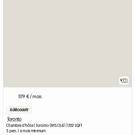
5
1179 € / mois
A découvrir
Toronto
Chambre d'hôte | Toronto (M5J 2L4) | 1702 SQFT
3 pers. | 6 mois minimum