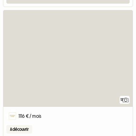
12
1116 € / mois
A découvrir