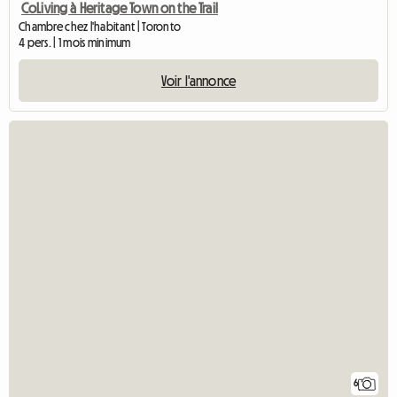
CoLiving à Heritage Town on the Trail
Chambre chez l'habitant | Toronto
4 pers. | 1 mois minimum
Voir l'annonce
6