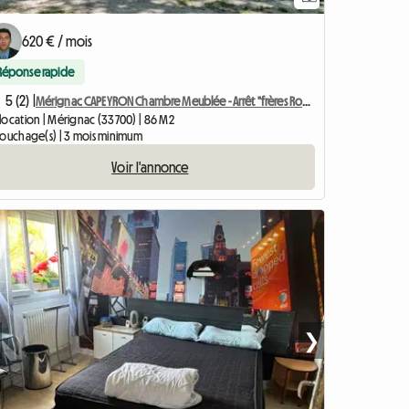
620 € / mois
Réponse rapide
5 (2) |
Mérignac CAPEYRON Chambre Meublée - Arrêt "frères Robinson"
location | Mérignac (33700) | 86 M2
couchage(s) | 3 mois minimum
Voir l'annonce
❯