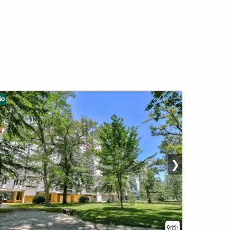
éo
❯
9