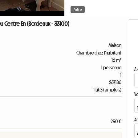
Autre
u Centre En (Bordeaux - 33100)
Maison
Chambre chez l'habitant
16 m²
1 personne
A 
1
267186
1 Lit(s) simple(s)
V
A
250 €