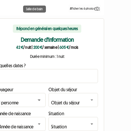
Afficher les 6 photos
Salle de bain
Répond en général en quelques heures
Demande d'information
42 €
/ nuit
|
200 €
/ semaine
|
605 €
/ mois
Durée minimum : 1 nuit
quelles dates ?
oyageur
Objet du séjour
nnée de naissance
Situation