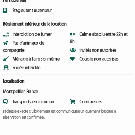
Particularités
Etages sans ascenseur
Règlement intérieur de la location
Interdiction de fumer
Calme absolu entre 22h et
8h
Pas d'animaux de
compagnie
Invités non autorisés
Ménage à faire soi même
Couple non autorisés
Soirée interdite
Localisation
Montpellier, France
Transports en commun
Commerces
L'adresse exacte du logement est communiquée uniquement lorsque la
réservation est confirmée.