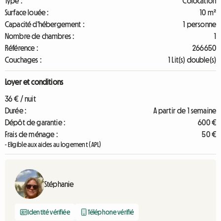
Type :
Colocation
Surface louée :
10 m²
Capacité d'hébergement :
1 personne
Nombre de chambres :
1
Référence :
266650
Couchages :
1 Lit(s) double(s)
Loyer et conditions
36 € / nuit
Durée :
A partir de 1 semaine
Dépôt de garantie :
600 €
Frais de ménage :
50 €
- Eligible aux aides au logement (APL)
Stéphanie
Identité vérifiée
Téléphone vérifié