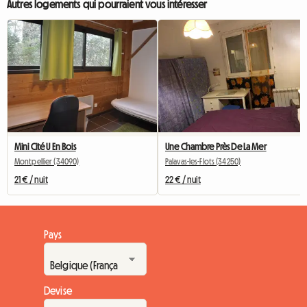
Autres logements qui pourraient vous intéresser
Mini Cité U En Bois
Une Chambre Près De La Mer
Montpellier (34090)
Palavas-les-Flots (34250)
21 € / nuit
22 € / nuit
Pays
Devise