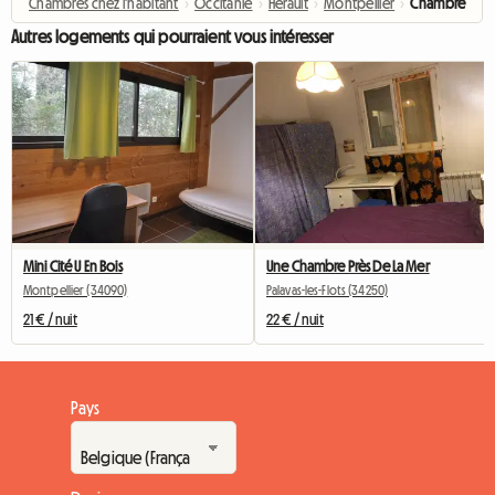
Chambres chez l'habitant
›
Occitanie
›
Hérault
›
Montpellier
›
Chambre
Autres logements qui pourraient vous intéresser
Mini Cité U En Bois
Une Chambre Près De La Mer
Montpellier (34090)
Palavas-les-Flots (34250)
21 € / nuit
22 € / nuit
Pays