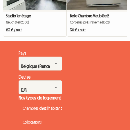
Studio 1er étage
Belle Chambre Meublée 2
Neuchâtel (2000)
Corcelles-près-Payerne (1562)
83 € / nuit
30 € / nuit
Pays
Devise
Nos types de logement
Chambres chez l'habitant
Colocations