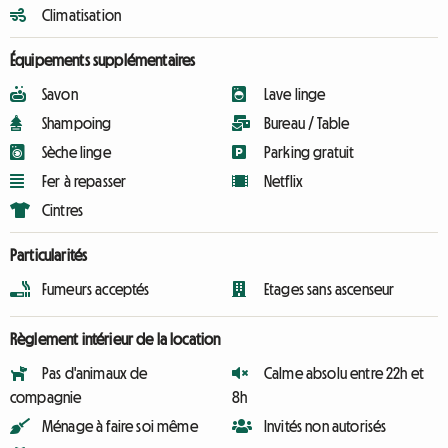
Climatisation
Équipements supplémentaires
Savon
Lave linge
Shampoing
Bureau / Table
Sèche linge
Parking gratuit
Fer à repasser
Netflix
Cintres
Particularités
Fumeurs acceptés
Etages sans ascenseur
Règlement intérieur de la location
Pas d'animaux de
Calme absolu entre 22h et
compagnie
8h
Ménage à faire soi même
Invités non autorisés