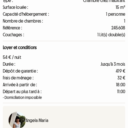
Type :
Chambre chez l'habitant
Surface louée :
15 m²
Capacité d'hébergement :
1 personne
Nombre de chambres :
1
Référence :
245608
Couchages :
1 Lit(s) double(s)
Loyer et conditions
54 € / nuit
Durée :
Jusqu'à 3 mois
Dépôt de garantie :
419 €
Frais de ménage :
32 €
Arrivée à partir de :
18:00
Départ au plus tard à :
11:00
- Domiciliation impossible
Angela Maria