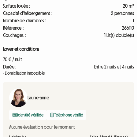
Surface louée :
20 m²
Capacité d'hébergement :
2 personnes
Nombre de chambres :
1
Référence :
266110
Couchages :
1 Lit(s) double(s)
Loyer et conditions
70 € / nuit
Durée :
Entre 2 nuits et 4 nuits
- Domiciliation impossible
Laurie-anne
Identité vérifiée
Téléphone vérifié
Aucune évaluation pour le moment