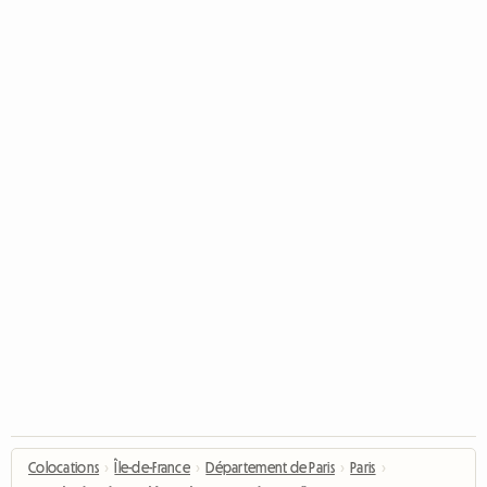
Colocations
›
Île-de-France
›
Département de Paris
›
Paris
›