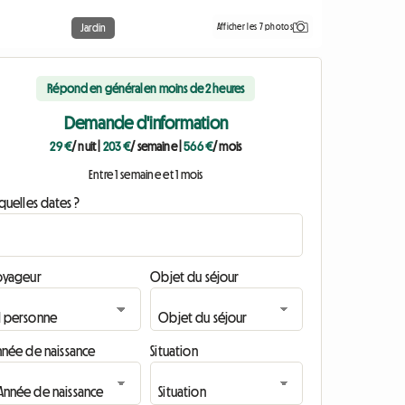
Afficher les 7 photos
Jardin
Répond en général en moins de 2 heures
Demande d'information
29 €
/ nuit
|
203 €
/ semaine
|
566 €
/ mois
Entre 1 semaine et 1 mois
quelles dates ?
oyageur
Objet du séjour
nnée de naissance
Situation