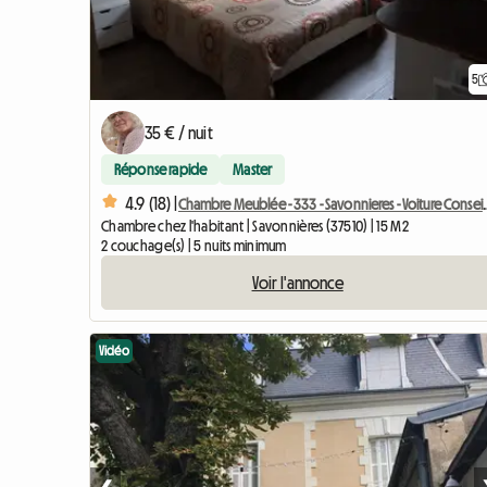
5
35 € / nuit
Réponse rapide
Master
4.9 (18) |
Chambre Meublée - 333 - S
Chambre chez l'habitant | Savonnières (37510) | 15 M2
2 couchage(s) | 5 nuits minimum
Voir l'annonce
Vidéo