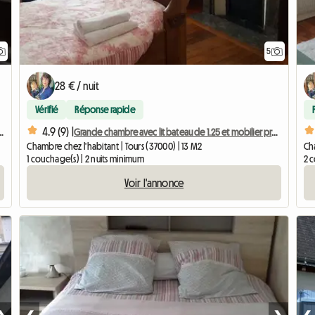
5
28 € / nuit
Vérifié
Réponse rapide
4.9 (9) |
avonnieres - Voiture Conseillée
Grande chambre avec lit bateau de 1.25 et mobilier précieux
Chambre chez l'habitant | Tours (37000) | 13 M2
Cha
1 couchage(s) | 2 nuits minimum
2 
Voir l'annonce