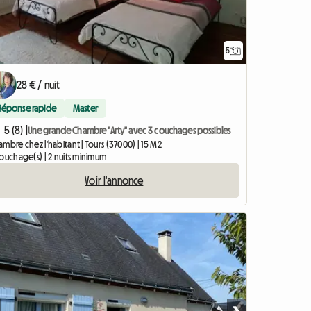
5
28 € / nuit
Réponse rapide
Master
5 (8) |
Une grande Chambre "Arty" avec 3 couchages possibles
mbre chez l'habitant | Tours (37000) | 15 M2
couchage(s) | 2 nuits minimum
Voir l'annonce