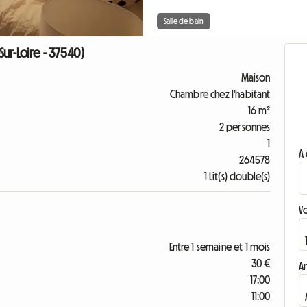
Salle de bain
Sur-Loire - 37540)
Maison
Chambre chez l'habitant
16 m²
2 personnes
1
A 
264578
1 Lit(s) double(s)
V
Entre 1 semaine et 1 mois
30 €
A
17:00
11:00