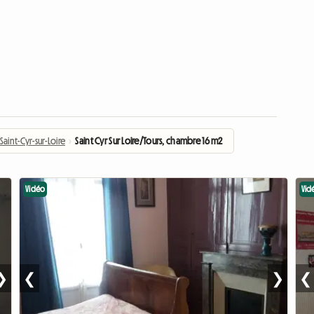
Saint-Cyr-sur-Loire
›
Saint Cyr Sur Loire/Tours, chambre 16 m2
Vidéo
Vid
❯
❮
❯
❮