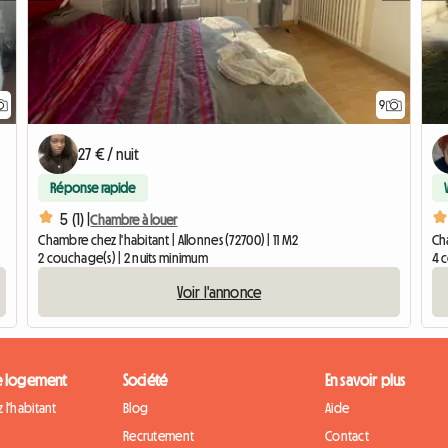
9
27 € / nuit
Réponse rapide
5 (1) |
Chambre à louer
Chambre chez l'habitant | Allonnes (72700) | 11 M2
Cha
2 couchage(s) | 2 nuits minimum
4 
Voir l'annonce
e logement
Société
En savoir plus
 l'habitant
Blog
Aide
Recrutement
Contact