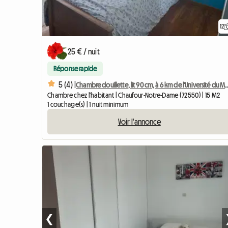
12
25 € / nuit
Réponse rapide
5 (4) |
Chambre douillette, lit 90 cm, à 6 km 
Chambre chez l'habitant | Chaufour-Notre-Dame (72550) | 15 M2
1 couchage(s) | 1 nuit minimum
Voir l'annonce
❮