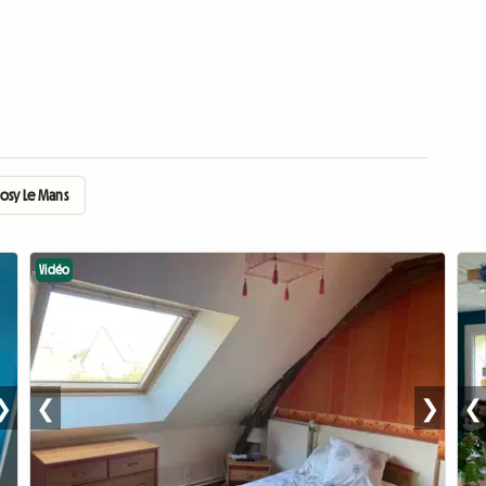
Cosy Le Mans
Vidéo
❯
❮
❯
❮