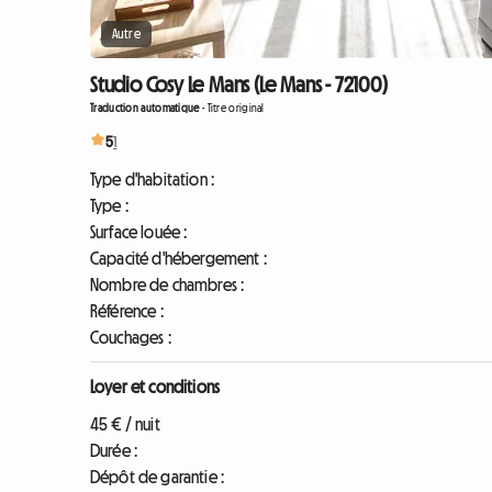
Autre
Studio Cosy Le Mans (Le Mans - 72100)
Traduction automatique
-
Titre original
5
1
Type d'habitation :
Type :
Surface louée :
Capacité d'hébergement :
Nombre de chambres :
Référence :
Couchages :
Loyer et conditions
45 € / nuit
Durée :
Dépôt de garantie :