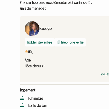
Prix par locataire supplémentaire (à partir de 1) :
Frais de ménage :
Nadege
Identité vérifiée
Téléphone vérifié
5
(1)
Âge :
Hôte depuis :
Voir le
Logement
1 Chambre
1 salle de bain