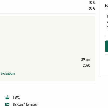
10 €
Ec
30 €
39 ans
2020
s évaluations
1 WC
Balcon / Terrasse