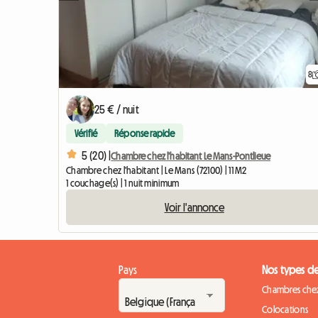
8
25 € / nuit
Vérifié
Réponse rapide
5 (20) |
Chambre chez l'habitant Le Mans-Pontlieue
Chambre chez l'habitant | Le Mans (72100) | 11 M2
1 couchage(s) | 1 nuit minimum
Voir l'annonce
Pays
Nos types d
Chambres chez
Colocations