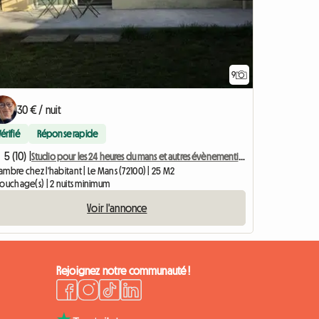
9
30 € / nuit
Vérifié
Réponse rapide
5 (10) |
Studio pour les 24 heures du mans et autres évènementiels
mbre chez l'habitant | Le Mans (72100) | 25 M2
couchage(s) | 2 nuits minimum
Voir l'annonce
Rejoignez notre communauté !