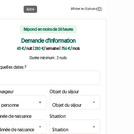
Afficher les 12 photos
Autre
Répond en moins de 24 heures
Demande d'information
45 €
/ nuit
|
280 €
/ semaine
|
756 €
/ mois
Durée minimum : 2 nuits
quelles dates ?
oyageur
Objet du séjour
nnée de naissance
Situation