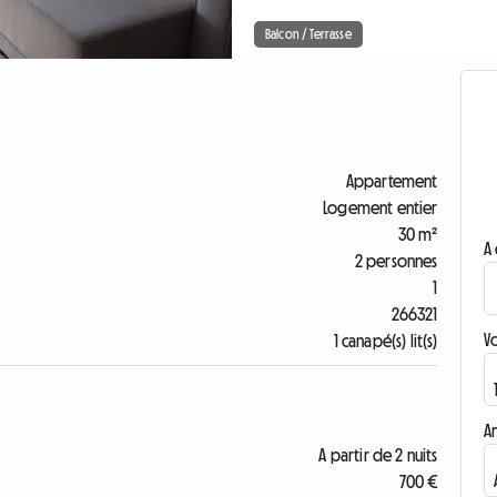
Balcon / Terrasse
Appartement
Logement entier
30 m²
A 
2 personnes
1
266321
V
1 canapé(s) lit(s)
A
A partir de 2 nuits
700 €