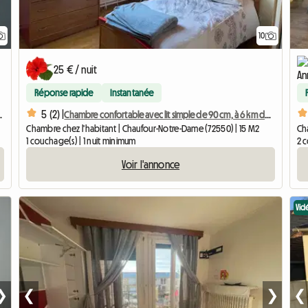
10
25 € / nuit
Réponse rapide
Instantanée
5 (2) |
de l'Université du Mans
Chambre confortable avec lit simple de 90 cm, à 6 km de l'Université du Mans
Chambre chez l'habitant | Chaufour-Notre-Dame (72550) | 15 M2
Cha
1 couchage(s) | 1 nuit minimum
2 
Voir l'annonce
Vid
❯
❮
❯
❮