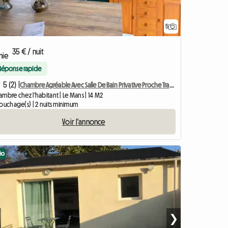
5
35 € / nuit
Réponse rapide
5 (2) |
Chambre Agréable Avec Salle De Bain Privative Proche Tram Et
mbre chez l'habitant | Le Mans | 14 M2
couchage(s) | 2 nuits minimum
Voir l'annonce
éo
❯