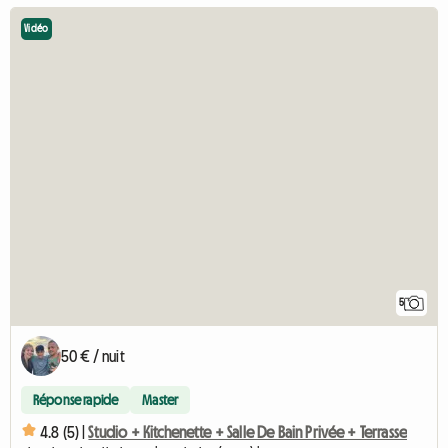
Vidéo
5
50 € / nuit
Réponse rapide
Master
4.8 (5) |
Studio + Kitchenette + Salle De Bain Privée + Terrasse