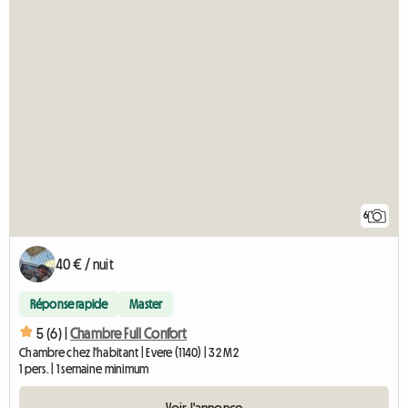
6
40 € / nuit
Réponse rapide
Master
5 (6) |
Chambre Full Confort
Chambre chez l'habitant | Evere (1140) | 32 M2
1 pers. | 1 semaine minimum