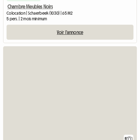
Chambre Meubles Noirs
Colocation | Schaerbeek (1030) | 65 M2
5 pers. | 2 mois minimum
Voir l'annonce
8