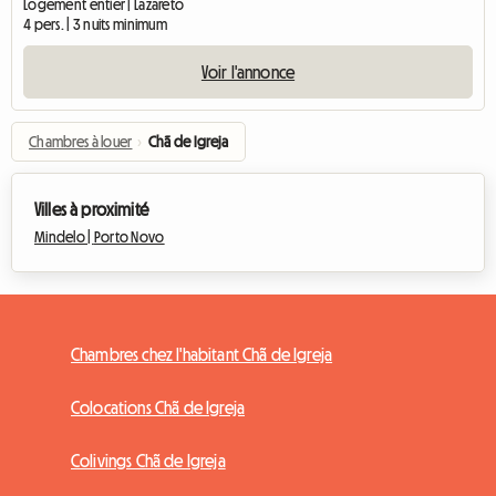
Logement entier | Lazareto
4 pers. | 3 nuits minimum
Voir l'annonce
Chambres à louer
›
Chã de Igreja
Villes à proximité
Mindelo |
Porto Novo
Chambres chez l'habitant Chã de Igreja
Colocations Chã de Igreja
Colivings Chã de Igreja