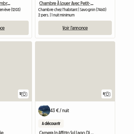
Sous-Location D'Une Chambre Pour 1 Mois
Chambre À Louer Avec Petit-Déjeuner
Genève (1203)
Chambre chez l'habitant | Savognin (7460)
2 pers. | 1 nuit minimum
nce
Voir l'annonce
12
8
43 € / nuit
A découvrir
lie
Camera In Affitto Sul Lago Di Como