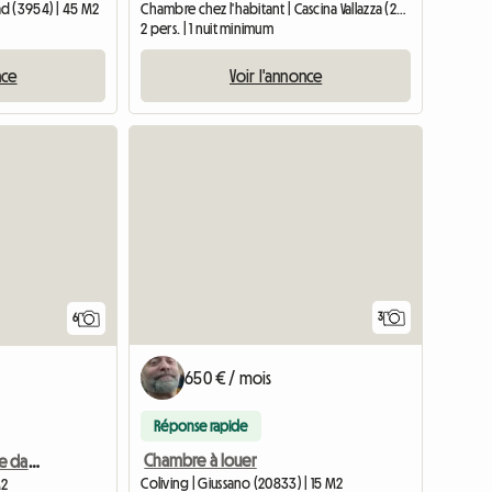
d (3954) | 45 M2
Chambre chez l'habitant | Cascina Vallazza (28021)
2 pers. | 1 nuit minimum
nce
Voir l'annonce
3
6
650 € / mois
Réponse rapide
Chambre à louer
Petite chambre meublée dans un appartement partagé à Buchs SG
Coliving | Giussano (20833) | 15 M2
M2