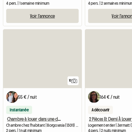
4 pers. | 1 semaine minimum
4 pers. | 2 semaines minimu
Voir l'annonce
Voir l'anno
10
55 € / nuit
164 € / nuit
Instantanée
A découvrir
Chambre à louer dans une demeure seigneuriale dans un quartier résidentiel
Chambre chez l'habitant | Borgosesia (13011) | 20 M2
Logement entier | Zermatt 
2 pers. | 1 nuit minimum
4 pers. | 2 nuits minimum