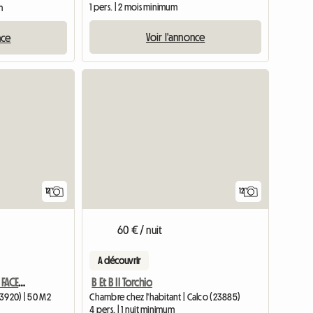
1 pers. | 2 mois minimum
m
Voir l'annonce
nce
12
12
60 € / nuit
A découvrir
2 Pièces Et Demi À Louer FACE AU CERVIN
B Et B Il Torchio
(3920) | 50 M2
Chambre chez l'habitant | Calco (23885)
4 pers. | 1 nuit minimum