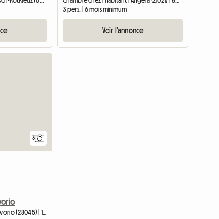
Chambre chez l'habitant | Risch-Rotkreuz (6343) | 15 M2
Chambre chez l'habitant | Angera (21021) | 80 M2
3 pers. | 6 mois minimum
nce
Voir l'annonce
3
vorio
Chambre chez l'habitant | Invorio (28045) | 15 M2