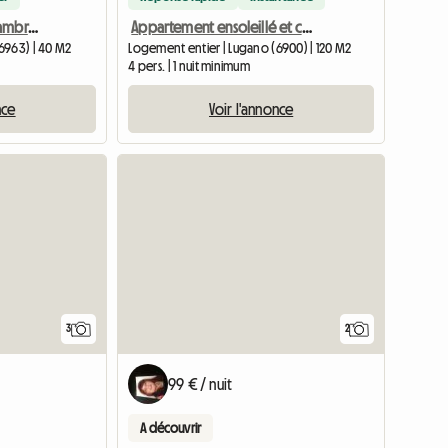
Petit appartement 2 chambres avec magnifique vue
Appartement ensoleillé et central au centre-ville de Lugano
6963) | 40 M2
Logement entier | Lugano (6900) | 120 M2
4 pers. | 1 nuit minimum
nce
Voir l'annonce
3
2
99 € / nuit
A découvrir