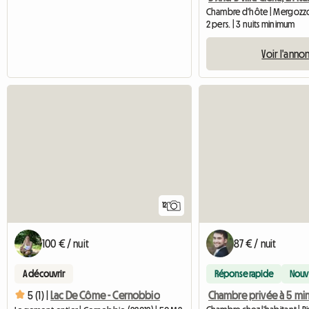
Chambre d'hôte | Mergozzo
2 pers. | 3 nuits minimum
Voir l'anno
12
100 € / nuit
87 € / nuit
A découvrir
Réponse rapide
Nouv
5 (1) |
Lac De Côme - Cernobbio