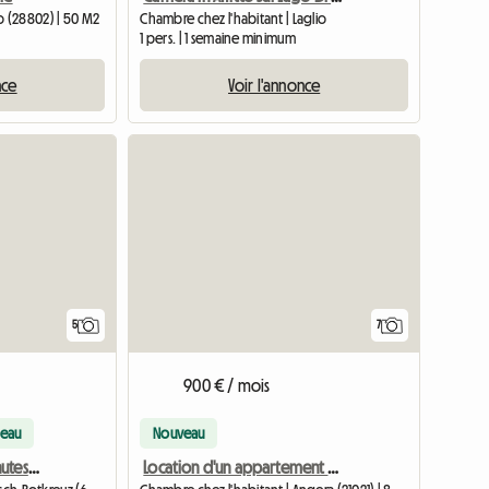
 (28802) | 50 M2
Chambre chez l'habitant | Laglio
1 pers. | 1 semaine minimum
nce
Voir l'annonce
5
7
900 € / mois
eau
Nouveau
Chambre privée à 5 minutes à pied de la gare
Location d'un appartement sur la place Parrocchiale, 2