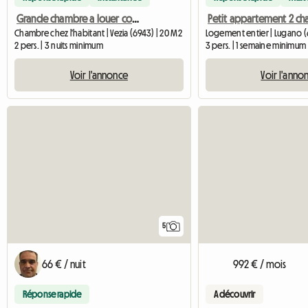
Grande chambre a louer court et long periode
Chambre chez l'habitant | Vezia (6943) | 20 M2
Logement entier | Lugano (
2 pers. | 3 nuits minimum
3 pers. | 1 semaine minimum
Voir l'annonce
Voir l'anno
5
66 € / nuit
992 € / mois
Réponse rapide
A découvrir