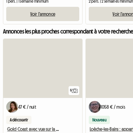
1 pers. | 1 semaine minimum
2 pers. | 2 semaines minimu
Voir l'annonce
Voir l'anno
Annonces les plus proches correspondant à votre recherch
5
47 € / nuit
1058 € / mois
A découvrir
Nouveau
Gold Coast avec vue sur la mer