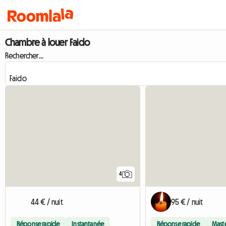
Chambre à louer Faido
Rechercher...
4
44 € / nuit
95 € / nuit
Réponse rapide
Instantanée
Réponse rapide
Mast