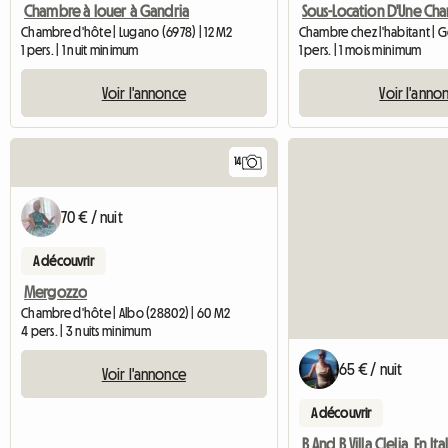
Chambre à louer à Gandria
Chambre d'hôte | Lugano (6978) | 12 M2
Chambre chez l'habitant | 
1 pers. | 1 nuit minimum
1 pers. | 1 mois minimum
Voir l'annonce
Voir l'anno
14
70 € / nuit
A découvrir
Mergozzo
Chambre d'hôte | Albo (28802) | 60 M2
4 pers. | 3 nuits minimum
65 € / nuit
Voir l'annonce
A découvrir
B And B Villa Clelia, En Ita