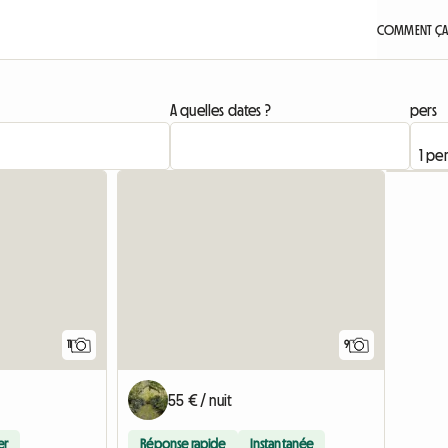
COMMENT ÇA
A quelles dates ?
pers
11
9
55 € / nuit
er
Réponse rapide
Instantanée