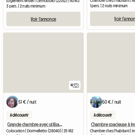
Logement entier | Cernobbio (22012) | 50 M2
1 pers. | 2 nuits minimum
3 pers. | 2 nuits minimum
Voir l'anno
Voir l'annonce
14
51 € / nuit
50 € / nuit
A découvrir
A découvrir
Grande chambre avec utilisation de salle de bain
Chambre spacieuse à In
Colocation | Dormelletto (28040) | 25 M2