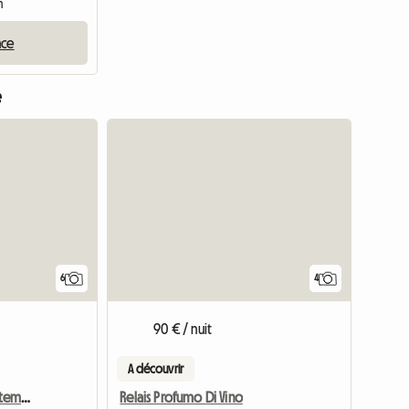
m
nce
e
6
4
90 € / nuit
A découvrir
Loèche-les-Bains : appartement de 1,5 pièce
Relais Profumo Di Vino