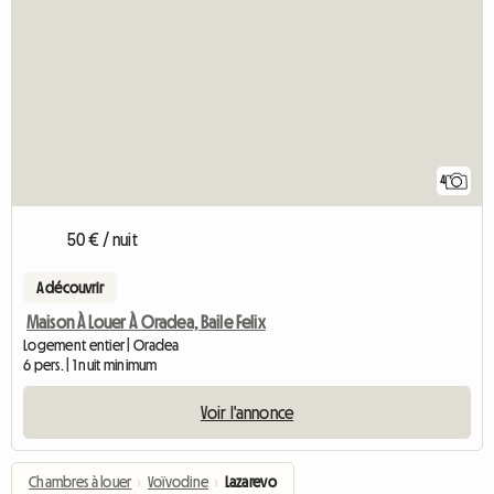
4
50 € / nuit
A découvrir
Maison À Louer À Oradea, Baile Felix
Logement entier | Oradea
6 pers. | 1 nuit minimum
Voir l'annonce
Chambres à louer
›
Voïvodine
›
Lazarevo