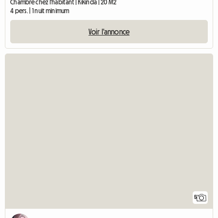
Chambre chez l'habitant | Kikinda | 20 M2
4 pers. | 1 nuit minimum
Voir l'annonce
5