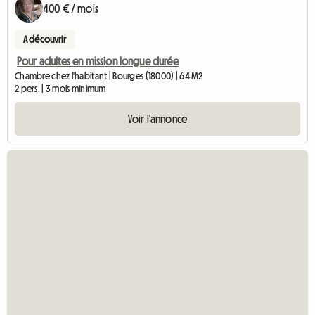
400 € / mois
A découvrir
Pour adultes en mission longue durée
Chambre chez l'habitant | Bourges (18000) | 64 M2
2 pers. | 3 mois minimum
Voir l'annonce
Accéder