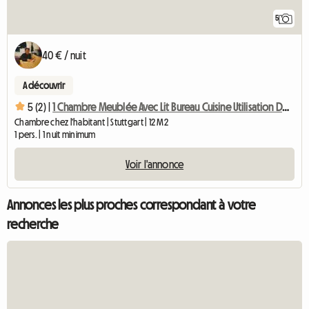
5
40 € / nuit
A découvrir
5 (2) |
1 Chambre Meublée Avec Lit Bureau Cuisine Utilisation De La Salle De Bain
Chambre chez l'habitant | Stuttgart | 12 M2
1 pers. | 1 nuit minimum
Voir l'annonce
Annonces les plus proches correspondant à votre
recherche
Accéde