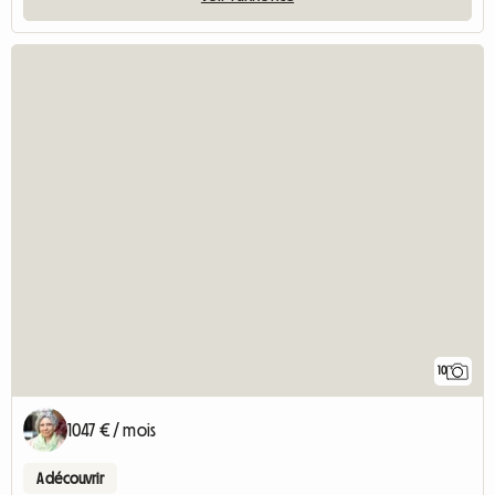
10
1047 € / mois
A découvrir