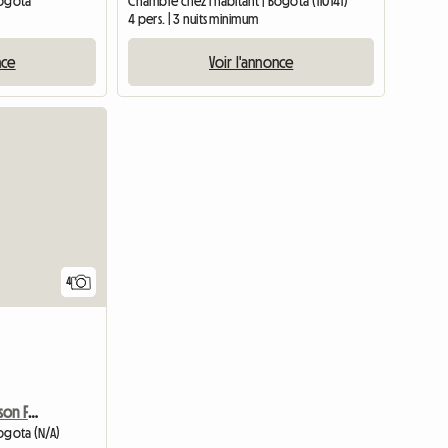
Bogotá
Chambre chez l'habitant | Bogotá (110141)
4 pers. | 3 nuits minimum
nce
Voir l'annonce
4
Loue Chambre Dans Maison Familiale
ogota (N/A)