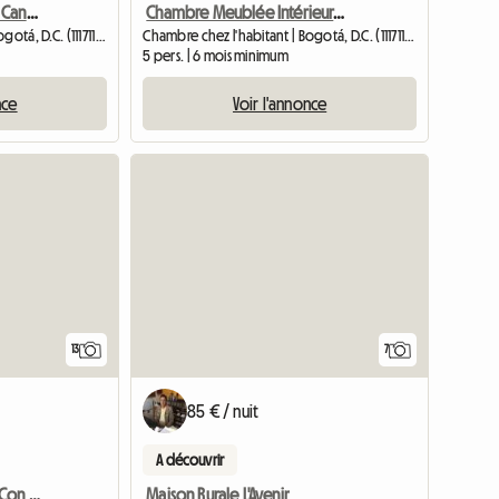
Chambre Confortable à Candelaria
Chambre Meublée Intérieure La Candelaria
Chambre chez l'habitant | Bogotá, D.C. (111711) | 15 M2
Chambre chez l'habitant | Bogotá, D.C. (111711) | 15 M2
5 pers. | 6 mois minimum
nce
Voir l'annonce
13
7
85 € / nuit
A découvrir
Habitacion Ampoblada Con BaÑo Pirvado Tv Y Wife
Maison Rurale L'Avenir