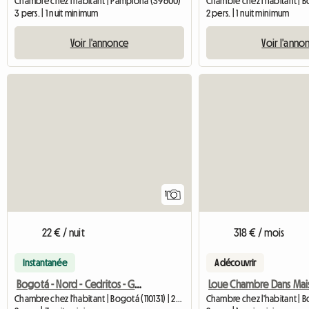
Chambre chez l'habitant | Pamplona (39600)
Chambre chez l'habitant | 
3 pers. | 1 nuit minimum
2 pers. | 1 nuit minimum
Voir l'annonce
Voir l'anno
Accéder à l'annonce
1
22 € / nuit
318 € / mois
Instantanée
A découvrir
Bogotá - Nord - Cedritos - Grande chambre
Chambre chez l'habitant | Bogotá (110131) | 23 M2
Chambre chez l'habitant | B