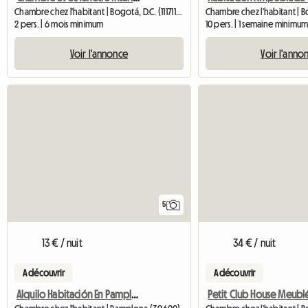
Chambre chez l'habitant | Bogotá, D.C. (111711) | 420 M2
Chambre chez l'habitant | 
2 pers. | 6 mois minimum
10 pers. | 1 semaine minimu
Voir l'annonce
Voir l'anno
5
13 € / nuit
34 € / nuit
A découvrir
A découvrir
Alquilo Habitación En Pamplona
Petit Club House Meubl