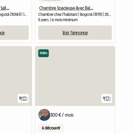
Chambre Meublée Avec Salle De Bains Privative Tv Et Femme
Chambre Spacieuse Avec Balcon
Chambre chez l'habitant | Bogotá (110141) | 15 M2
Chambre chez l'habitant | Bogotá (111711) | 25 M2
5 pers. | 6 mois minimum
nce
Voir l'annonce
Vidéo
13
11
300 € / mois
A découvrir