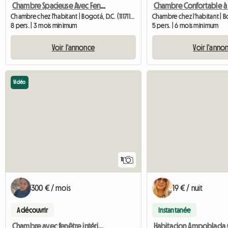
Chambre Spacieuse Avec Fenêtre Intérieure
Chambre chez l'habitant | Bogotá, D.C. (111711) | 420 M2
8 pers. | 3 mois minimum
5 pers. | 6 mois minimum
Voir l'annonce
Voir l'anno
Vidéo
11
300 € / mois
19 € / nuit
A découvrir
Instantanée
Chambre avec fenêtre intérieure La Candelaria