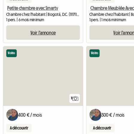
Petite chambre avec Smartv
Chambre chez l'habitant | Bogotá, D.C. (111711) | 420 M2
1 pers. | 6 mois minimum
1 pers. | 1 mois minimum
Voir l'annonce
Voir l'anno
Vidéo
Vidéo
11
400 € / mois
300 € / mois
A découvrir
A découvrir