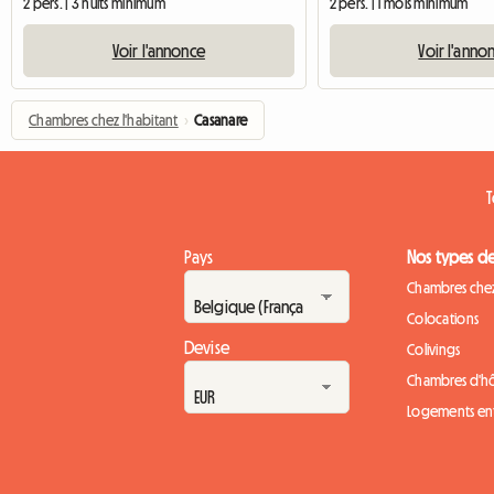
2 pers. | 3 nuits minimum
2 pers. | 1 mois minimum
Voir l'annonce
Voir l'anno
Chambres chez l'habitant
›
Casanare
T
Pays
Nos types d
Chambres chez
Colocations
Devise
Colivings
Chambres d'h
Logements ent