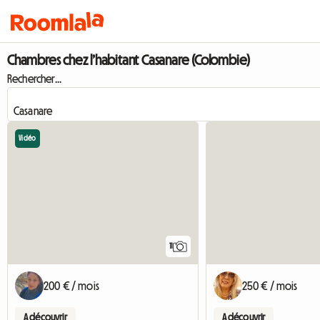
Chambres chez l’habitant Casanare (Colombie)
Rechercher...
Vidéo
11
200 € / mois
250 € / mois
A découvrir
A découvrir