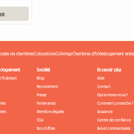
nce
outes les chambres
Colocations
Colivings
Chambres d'hôtes
Logement entie
e logement
Société
En savoir plus
 l'habitant
Blog
Aide
Recrutement
Contact
Presse
Qui sommes-nous ?
ôtes
Partenariats
Comment ça marche ?
iers
Mentions légales
Assurance
CGU
Centre de confiance
Nos chiffres
Avis et commentaires