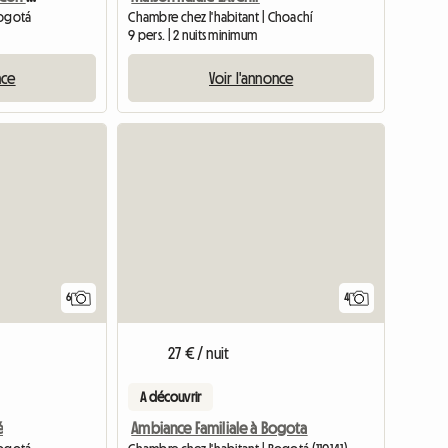
Bogotá
Chambre chez l'habitant | Choachí
m
9 pers. | 2 nuits minimum
nce
Voir l'annonce
6
4
27 € / nuit
A découvrir
é
Ambiance Familiale à Bogota