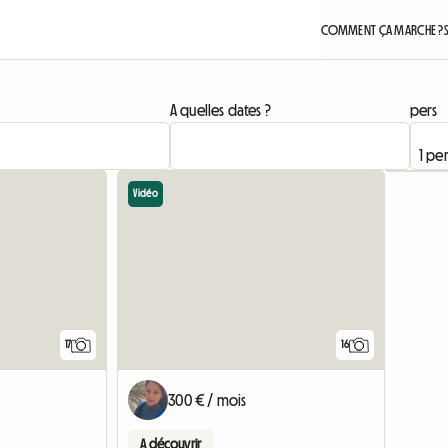
COMMENT ÇA MARCHE ?
A quelles dates ?
pers
Vidéo
17
16
300 € / mois
A découvrir