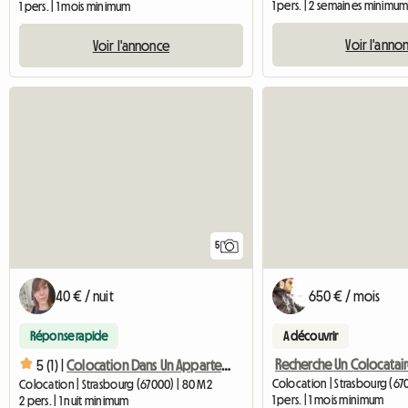
1 pers. | 2 semaines minimu
1 pers. | 1 mois minimum
Voir l'anno
Voir l'annonce
5
40 € / nuit
650 € / mois
Réponse rapide
A découvrir
5 (1) |
Colocation Dans Un Appartement Meublé D'exception
Colocation | Strasbourg (67
Colocation | Strasbourg (67000) | 80 M2
1 pers. | 1 mois minimum
2 pers. | 1 nuit minimum