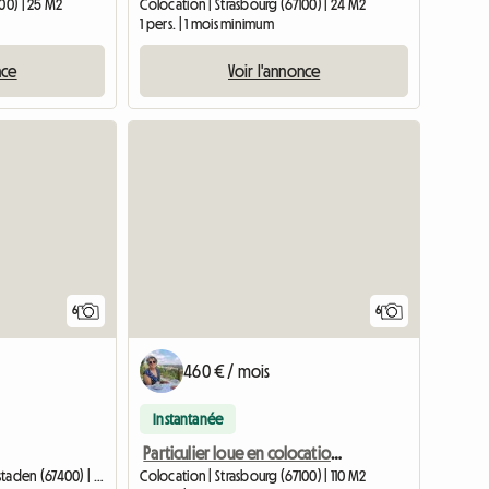
00) | 25 M2
Colocation | Strasbourg (67100) | 24 M2
1 pers. | 1 mois minimum
nce
Voir l'annonce
6
6
460 € / mois
Instantanée
Particulier loue en colocation une belle chambre meublée
Colocation | Illkirch-Graffenstaden (67400) | 12 M2
Colocation | Strasbourg (67100) | 110 M2