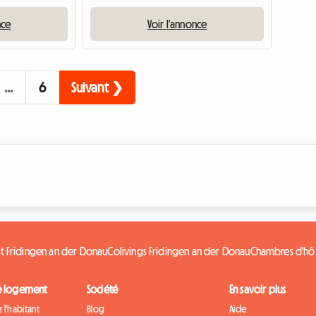
nce
Voir l'annonce
…
6
Suivant ❯
t Fridingen an der Donau
Colivings Fridingen an der Donau
Chambres d'hôt
e logement
Société
En savoir plus
 l'habitant
Blog
Aide