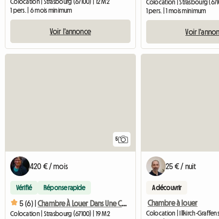
Colocation | Strasbourg (67100) | 12 M2
Colocation | Strasbourg (671
1 pers. | 6 mois minimum
1 pers. | 1 mois minimum
Voir l'annonce
Voir l'anno
5
420 € / mois
25 € / nuit
Vérifié
Réponse rapide
A découvrir
Chambre à louer
5 (6) |
Chambre À Louer Dans Une Colocation
Colocation | Strasbourg (67100) | 19 M2