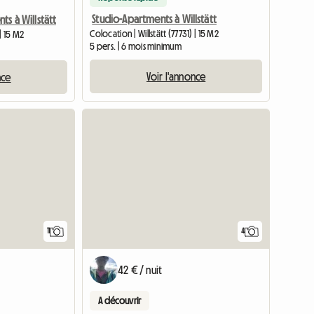
Studio-Apartments à Willstätt
ts à Willstätt
Colocation | Willstätt (77731) | 15 M2
 | 15 M2
5 pers. | 6 mois minimum
Voir l'annonce
nce
11
4
42 € / nuit
A découvrir