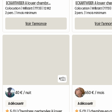
ECKARTWEIER A louer chambre tout confort
Colocation | Willstätt (77731) | 12 M2
Colocation | Willstätt (77731) 
2 pers. | 1 mois minimum
2 pers. | 1 mois minimum
Voir l'annonce
Voir l'anno
4
40 € / nuit
650 € / mois
A découvrir
A découvrir
5 (1) |
Chambres partagées à louer. 15 m² au 1er étage
5 (2) |