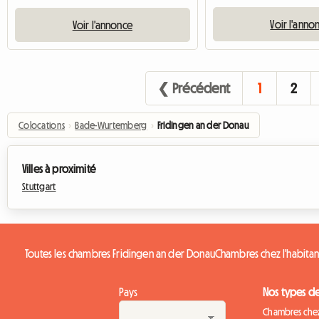
Voir l'anno
Voir l'annonce
❮ Précédent
1
2
Colocations
›
Bade-Wurtemberg
›
Fridingen an der Donau
Villes à proximité
Stuttgart
Toutes les chambres Fridingen an der Donau
Chambres chez l'habitan
Pays
Nos types d
Chambres chez