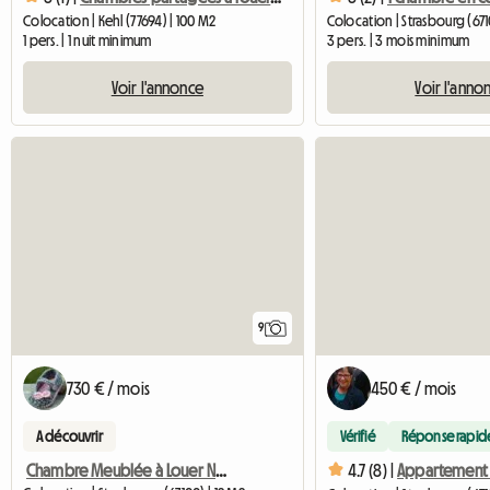
Colocation | Kehl (77694) | 100 M2
Colocation | Strasbourg (671
1 pers. | 1 nuit minimum
3 pers. | 3 mois minimum
Voir l'annonce
Voir l'anno
9
730 € / mois
450 € / mois
A découvrir
Vérifié
Réponse rapid
Chambre Meublée à Louer Neudorf
4.7 (8) |