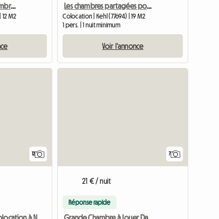
ECKARTWEIER A louer chambre tout confort
Les chambres partagées pour les étudiants sont désormais disponibles pour une durée limitée
| 12 M2
Colocation | Kehl (77694) | 19 M2
1 pers. | 1 nuit minimum
nce
Voir l'annonce
12
7
21 € / nuit
Réponse rapide
Grande Chambre à Louer Dans Un F5 à Strasbourg Neudorf, Deux
1 chambre en colocation à Neudorf