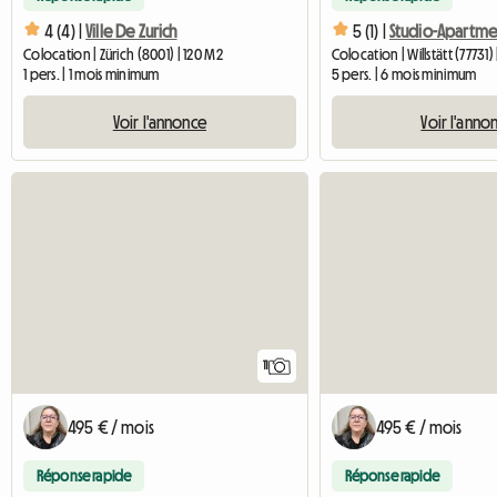
4 (4) |
Ville De Zurich
5 (1) |
Studio-Apartmen
Colocation | Zürich (8001) | 120 M2
Colocation | Willstätt (77731)
1 pers. | 1 mois minimum
5 pers. | 6 mois minimum
Voir l'annonce
Voir l'anno
11
495 € / mois
495 € / mois
Réponse rapide
Réponse rapide