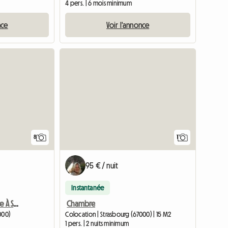
m
4 pers. | 6 mois minimum
nce
Voir l'annonce
Accéder 
8
1
95 € / nuit
Instantanée
Recherche Un Colocataire À Strasbourg
Chambre
000)
Colocation | Strasbourg (67000) | 15 M2
1 pers. | 2 nuits minimum