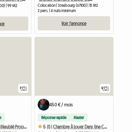
Colocation | Strasbourg (67100) | 15 M2
00) | 99 M2
2 pers. | 4 nuits minimum
Voir l'annonce
nce
7
5
450 € / mois
e
Réponse rapide
Master
Appartement Meublé Proposé En Colocation (3 Chambres)
5 (1) |
Chambre À Louer Dans Une Colocation