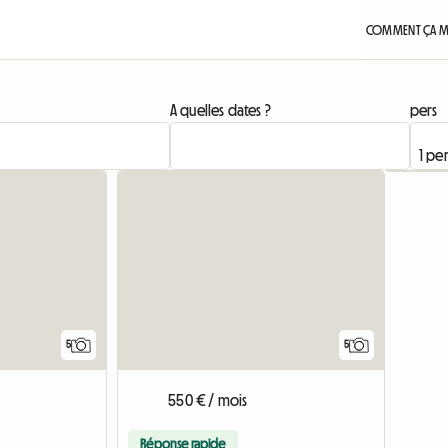
COMMENT ÇA M
A quelles dates ?
pers
5
5
550 € / mois
Réponse rapide