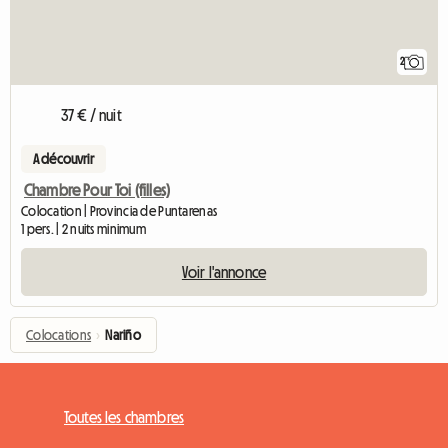
2
37 € / nuit
A découvrir
Chambre Pour Toi (filles)
Colocation | Provincia de Puntarenas
1 pers. | 2 nuits minimum
Voir l'annonce
Colocations
›
Nariño
Toutes les chambres