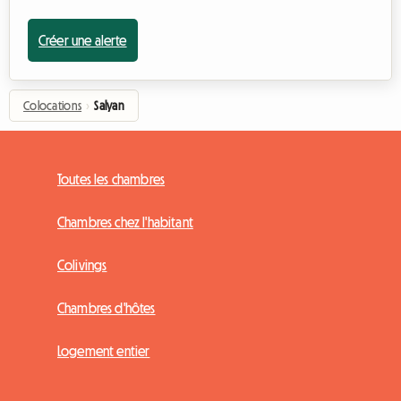
Créer une alerte
Colocations
›
Salyan
Toutes les chambres
Chambres chez l'habitant
Colivings
Chambres d'hôtes
Logement entier