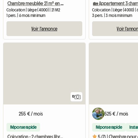
Chambre meublée 21 m² en colocation – Sainte-Walburge (Lièg
Colocation | Liège (4000) | 21 M2
Colocation | Liège (4000) |
1 pers. | 6 mois minimum
3 pers. | 3 mois minimum
Voir l'annonce
Voir l'anno
10
255 € / mois
525 € / mois
Réponse rapide
Réponse rapide
Inst
Colocation - 2 chambres libres sur 4
5 (7) |