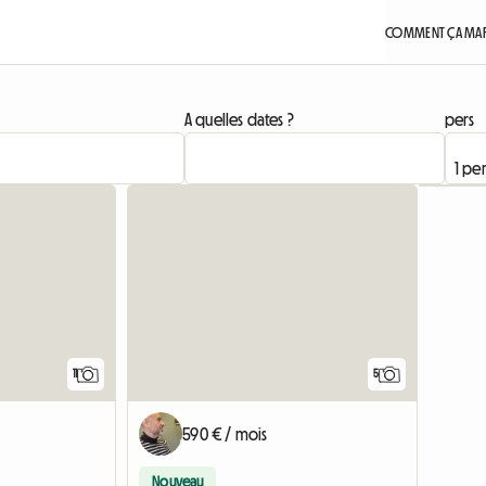
COMMENT ÇA MAR
A quelles dates ?
pers
Accéder à l'annonce
11
5
590 € / mois
Nouveau