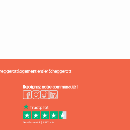
cheggerott
Logement entier Scheggerott
Rejoignez notre communauté !