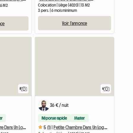
Colocation | Liège (4020) | 13 M2
16 M2
3 pers. | 6 mois minimum
Voir l'annonce
nce
8
6
36 € / nuit
er
Réponse rapide
Master
Grande Chambre Dans Un Logement Agréable
5 (1) |
Petite Chambre Dans Un Logement Agréable