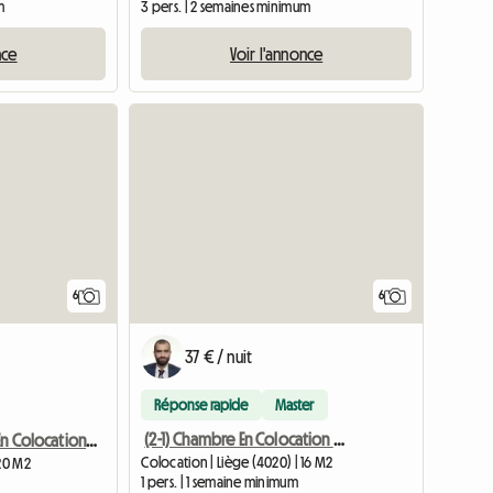
m
3 pers. | 2 semaines minimum
nce
Voir l'annonce
6
6
37 € / nuit
Réponse rapide
Master
(2-1) Chambre En Colocation Dans Un Immeuble
(2-2) Chambre En Colocation Dans Un Immeuble
Colocation | Liège (4020) | 16 M2
 20 M2
1 pers. | 1 semaine minimum