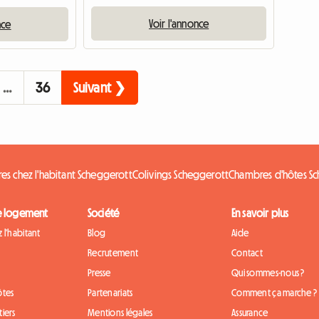
Voir l'annonce
nce
…
36
Suivant ❯
s chez l'habitant Scheggerott
Colivings Scheggerott
Chambres d'hôtes S
e logement
Société
En savoir plus
 l'habitant
Blog
Aide
Recrutement
Contact
Presse
Qui sommes-nous ?
ôtes
Partenariats
Comment ça marche ?
iers
Mentions légales
Assurance