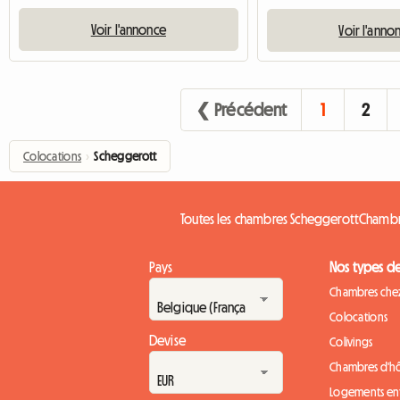
Voir l'annonce
Voir l'anno
❮ Précédent
1
2
Colocations
›
Scheggerott
Toutes les chambres Scheggerott
Chambre
Pays
Nos types d
Chambres chez
Colocations
Devise
Colivings
Chambres d'h
Logements ent