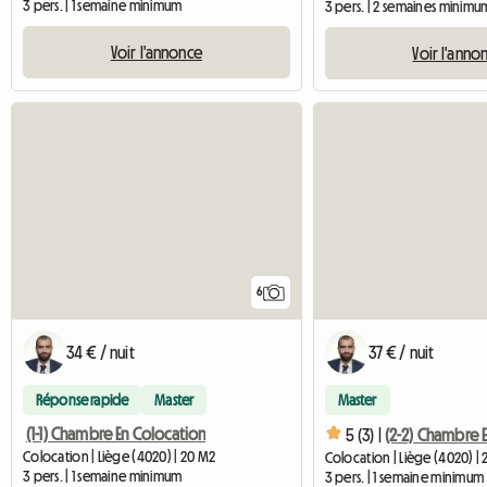
3 pers. | 1 semaine minimum
3 pers. | 2 semaines minimu
Voir l'annonce
Voir l'anno
6
34 € / nuit
37 € / nuit
Réponse rapide
Master
Master
(1-1) Chambre En Colocation
5 (3) |
Colocation | Liège (4020) | 20 M2
Colocation | Liège (4020) |
3 pers. | 1 semaine minimum
3 pers. | 1 semaine minimum