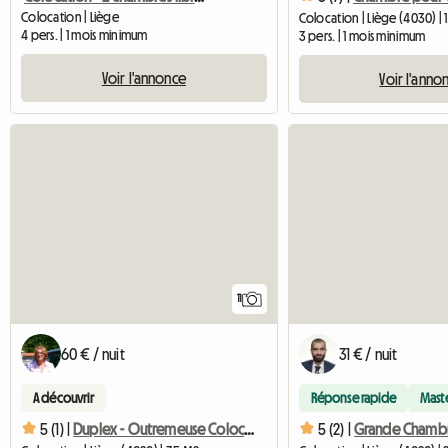
Colocation | Liège
Colocation | Liège (4030) | 
4 pers. | 1 mois minimum
3 pers. | 1 mois minimum
Voir l'annonce
Voir l'anno
11
60 € / nuit
31 € / nuit
A découvrir
Réponse rapide
Mast
5 (1) |
Duplex - Outremeuse Colocation
5 (2) |