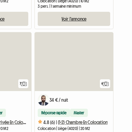
 20 M2
Colocation | Liège (4020) | 10 M2
3 pers. | 1 semaine minimum
nce
Voir l'annonce
7
6
34 € / nuit
er
Réponse rapide
Master
(1-3) Chambre Privée En Colocation
4.8 (6) |
(1-2) Chambre En Colocation
 20 M2
Colocation | Liège (4020) | 20 M2