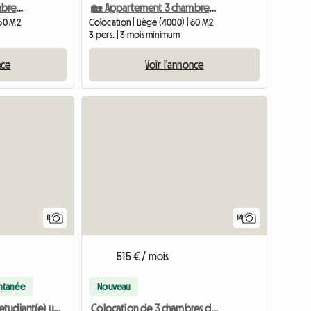
🏡 Appartement 3 chambres de standing – Location chambre 01
🏡 Appartement 3 chambres de standing – Location entier
 60 M2
Colocation | Liège (4000) | 60 M2
3 pers. | 3 mois minimum
nce
Voir l'annonce
11
14
515 € / mois
antanée
Nouveau
Colocation de 3 chambres dans le quartier d'Outremeuse
Chambre pour etudiant(e) uniquement