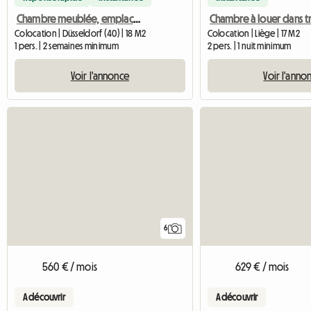
Chambre meublée, emplacement central à proximité de la gare principale
Colocation | Düsseldorf (40) | 18 M2
Colocation | Liège | 17 M2
1 pers. | 2 semaines minimum
2 pers. | 1 nuit minimum
Voir l'annonce
Voir l'anno
6
560 € / mois
629 € / mois
A découvrir
A découvrir