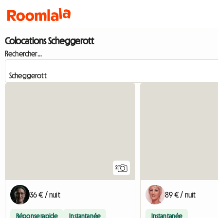
Colocations Scheggerott
Rechercher...
2
36 € / nuit
89 € / nuit
Réponse rapide
Instantanée
Instantanée