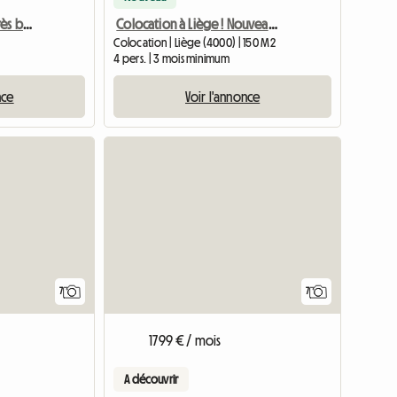
Chambre à louer dans très belle maison de maître
Colocation à Liège ! Nouveau !
Colocation | Liège (4000) | 150 M2
4 pers. | 3 mois minimum
nce
Voir l'annonce
7
7
1799 € / mois
A découvrir