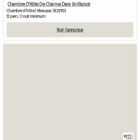
Chambre D'Hôte De Charme Dans Un Manoir
Chambre d'hôte | Meauzac (82290)
12 pers. | 1 nuit minimum
Voir l'annonce
10