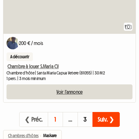
1
200 € / mois
A découvrir
Chambre à louer S.Maria CV
Chambre d'hôte | Santa Maria Capua Vetere (81055) | 30 M2
1 pers. | 3 mois minimum
Voir l'annonce
❮ Préc.
1
…
3
Suiv. ❯
Chambres d'hôtes
›
Maskare