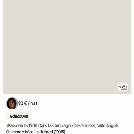
9
90 € / nuit
A découvrir
Masseria Del'700 Dans La Campagne Des Pouilles, Suite Angeli
Chambre d'hôte | undefined (70015)