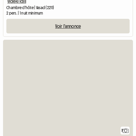
Vidéki Idill
Chambre d'hôte | Vasad (2211)
2 pers. | 1 nuit minimum
Voir l'annonce
2