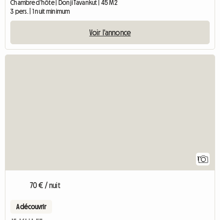
Chambre d'hôte | Donji Tavankut | 45 M2
3 pers. | 1 nuit minimum
Voir l'annonce
Accéder à l'annon
1
70 € / nuit
A découvrir