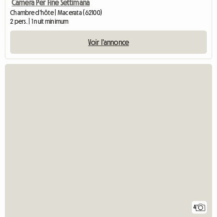
Camera Per Fine Settimana
Chambre d'hôte | Macerata (62100)
2 pers. | 1 nuit minimum
Voir l'annonce
4